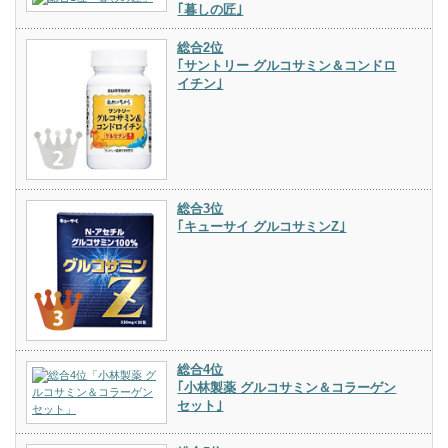
｢暮しの匠｣
総合2位
｢サントリー グルコサミン＆コンドロ
イチン｣
総合3位
｢キューサイ グルコサミンZ｣
総合4位
｢小林製薬 グルコサミン＆コラーゲン
セット｣