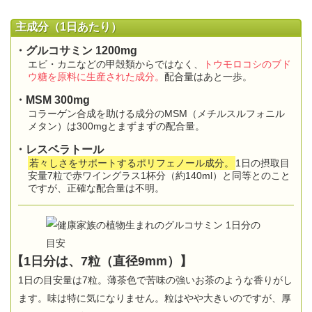
主成分（1日あたり）
・グルコサミン 1200mg
エビ・カニなどの甲殻類からではなく、
トウモロコシのブド
ウ糖を原料に生産された成分。
配合量はあと一歩。
・MSM 300mg
コラーゲン合成を助ける成分のMSM（メチルスルフォニル
メタン）は300mgとまずまずの配合量。
・レスベラトール
若々しさをサポートするポリフェノール成分。
1日の摂取目
安量7粒で赤ワイングラス1杯分（約140ml）と同等とのこと
ですが、正確な配合量は不明。
【1日分は、7粒（直径9mm）】
1日の目安量は7粒。薄茶色で苦味の強いお茶のような香りがし
ます。味は特に気になりません。粒はやや大きいのですが、厚