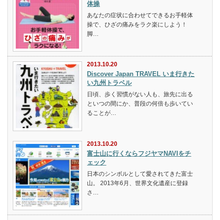
体操
あなたの症状に合わせてできるお手軽体
操で、ひざの痛みをラク楽にしよう！
脚…
2013.10.20
Discover Japan TRAVEL いま行きた
い九州トラベル
日頃、歩く習慣がない人も、旅先に出る
といつの間にか、普段の何倍も歩いてい
ることが…
2013.10.20
富士山に行くならフジヤマNAVIをチ
ェック
日本のシンボルとして愛されてきた富士
山。 2013年6月、世界文化遺産に登録
さ…