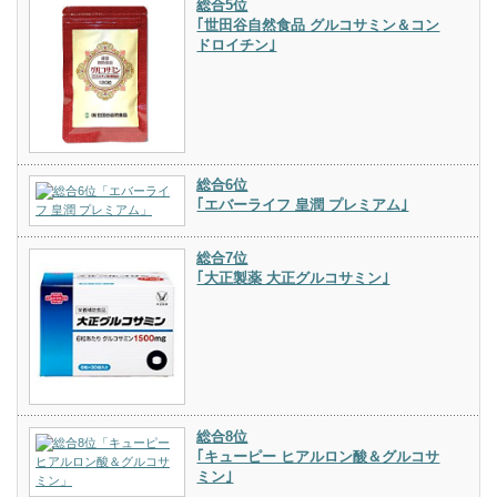
総合5位
｢世田谷自然食品 グルコサミン＆コン
ドロイチン｣
総合6位
｢エバーライフ 皇潤 プレミアム｣
総合7位
｢大正製薬 大正グルコサミン｣
総合8位
｢キューピー ヒアルロン酸＆グルコサ
ミン｣