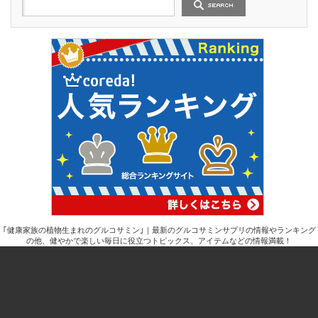
｢健康家族の植物生まれのグルコサミン｣｜最新のグルコサミンサプリの情報やランキング
の他、健やかで楽しい毎日に役立つトピックス、アイテムなどの情報満載！
Warning
: Illegal string offset 'output_key' in
/home/users/1/studiolinemag/web/sanpo-biyori/wp-includes/nav-
menu.php
on line
604
Warning
: Illegal string offset 'output_key' in