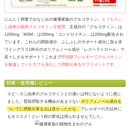
にんにく卵黄でおなじみの健康家族のグルコサミン。
とうもろこ
し由来の国産グルコサミンを使用。
主成分の「グルコサミン」は
1200mg「MSM」は300mg「コンドロイチン」は200mg配合され
ています。これらの関節成分、ふしぶしのサポート成分に加え赤
ワイングラス1杯分のポリフェノール成分「レスベラトロール」で
若々しさをサポート！これまで
甲殻類アレルギーでグルコサミン
を敬遠していた方でも安心して摂取出来るサプリメントです。
効果・使用感レビュー
エビ・カニ由来のグルコサミンとの違いは特にないように感じ
ました。普段摂取する機会があまりない
ポリフェノール成分を
ついでに摂取出来る点は良かったかな。
アレルギーの方以外に
もオススメ！という程の変化は得られませんでした。