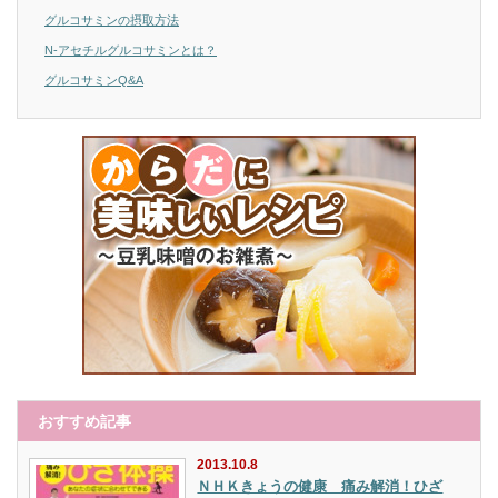
グルコサミンの摂取方法
N-アセチルグルコサミンとは？
グルコサミンQ&A
おすすめ記事
2013.10.8
ＮＨＫきょうの健康 痛み解消！ひざ