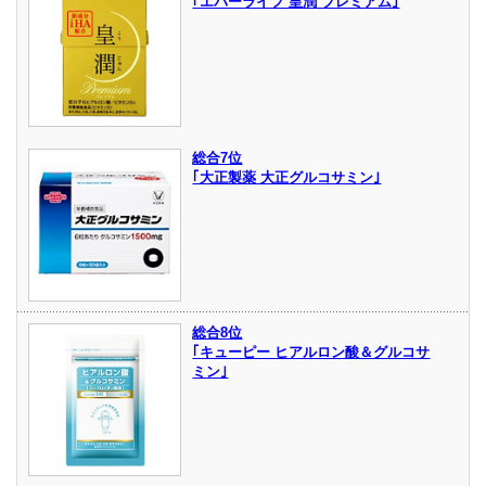
｢エバーライフ 皇潤 プレミアム｣
総合7位
｢大正製薬 大正グルコサミン｣
総合8位
｢キューピー ヒアルロン酸＆グルコサ
ミン｣