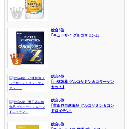
総合3位
｢キューサイ グルコサミンZ｣
総合4位
｢小林製薬 グルコサミン＆コラーゲン
セット｣
総合5位
｢世田谷自然食品 グルコサミン＆コン
ドロイチン｣
総合6位