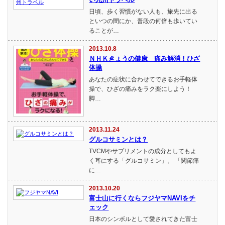
日頃、歩く習慣がない人も、旅先に出る
といつの間にか、普段の何倍も歩いてい
ることが…
2013.10.8
ＮＨＫきょうの健康 痛み解消！ひざ
体操
あなたの症状に合わせてできるお手軽体
操で、ひざの痛みをラク楽にしよう！
脚…
2013.11.24
グルコサミンとは？
TVCMやサプリメントの成分としてもよ
く耳にする「グルコサミン」。 「関節痛
に…
2013.10.20
富士山に行くならフジヤマNAVIをチ
ェック
日本のシンボルとして愛されてきた富士