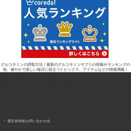
グルコサミンの摂取方法｜最新のグルコサミンサプリの情報やランキングの
他、健やかで楽しい毎日に役立つトピックス、アイテムなどの情報満載！
Warning
: Illegal string offset 'output_key' in
/home/users/1/studiolinemag/web/sanpo-biyori/wp-
includes/nav-menu.php
on line
604
Warning
: Illegal string offset 'output_key' in
/home/users/1/studiolinemag/web/sanpo-biyori/wp-
includes/nav-menu.php
on line
604
運営者情報/お問い合わせ先